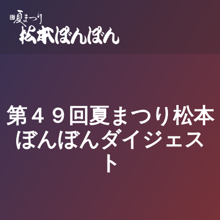
第４９回夏まつり松本
ぼんぼんダイジェス
ト